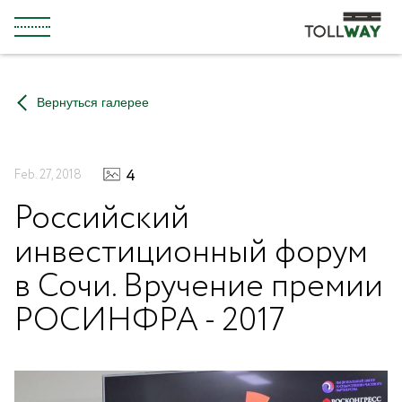
Вернуться галерее
About us
Development
Press room
Our mission
Legislation
Back
4
Feb. 27, 2018
Российский
Care for nature
PPP
инвестиционный форум
Career
Investments
в Сочи. Вручение премии
РОСИНФРА - 2017
Back
Back