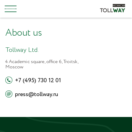
About us
About us
Development
Press room
Tollway Ltd.
Our mission
Legislation
Back
4 Academic square, office 6, Troitsk,
Moscow
Care for nature
PPP
+7 (495) 730 12 01
Career
Investments
press@tollway.ru
Back
Back