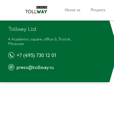
Our mission
Care for nature
Legislation
Career
About us
Projects
Tollway Ltd.
4 Academic square, office 6, Troitsk,
Moscow
+7 (495) 730 12 01
press@tollway.ru