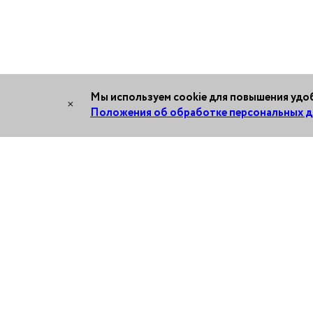
Мы используем cookie для повышения удоб
×
Положения об обработке персональных д
About us
Projects
Our mission
Moscow region
Care for nature
Career