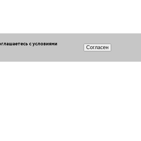
оглашаетесь с условиями
Согласен
ntacts
осква,
цк, пл. Академическая,
, офис 6
 (495) 730-12-01