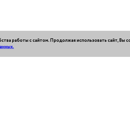
ства работы с сайтом. Продолжая использовать сайт, Вы с
анных.
Development
Press room
Co
Legislation
Contacts for media
г. М
representatives:
Трои
press@tollway.
д. 4
PPP
+7
Investments